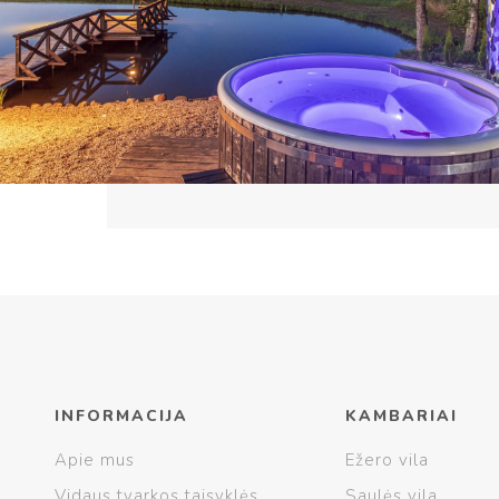
INFORMACIJA
KAMBARIAI
Apie mus
Ežero vila
Vidaus tvarkos taisyklės
Saulės vila