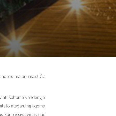
r vandens malonumais! Čia
ivinti šaltame vandenyje.
uniteto atsparumą ligoms,
mas kūno išsivalymas nuo