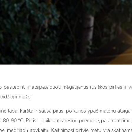
lo pasilepinti ir atsipalaiduoti mėgaujantis rusiškos pirties i
didžioj ir mažoji.
inė labai karšta ir sausa pirtis, po kurios ypač malonu atsiga
 80-90 °C. Pirtis – puiki antistresinė priemonė, palaikanti im
bei medžiagų apykaitą. Kaitinimosi pirtyje metu yra skatina