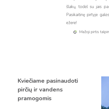
šlakų, todėl su jais pa
Pasikaitinę pirtyje galė
ežere!
Mažoji pirtis talp
Kviečiame pasinaudoti
pirčių ir vandens
pramogomis