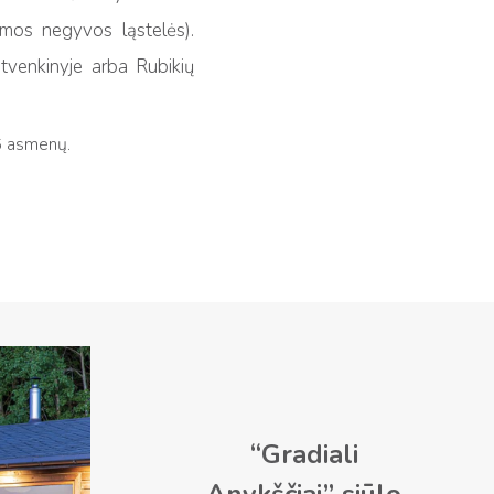
namos negyvos ląstelės).
e tvenkinyje arba Rubikių
 16 asmenų.
“Gradiali
Anykščiai” siūlo