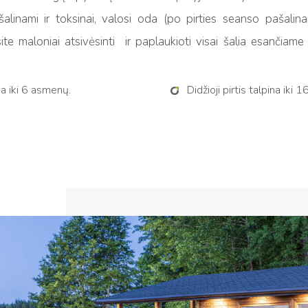
šalinami ir toksinai, valosi oda (po pirties seanso pašali
site maloniai atsivėsinti ir paplaukioti visai šalia esančiam
ina iki 6 asmenų.
Didžioji pirtis talpina iki