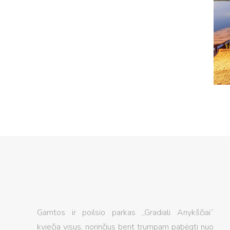
Gamtos ir poilsio parkas „Gradiali Anykščiai“
kviečia visus, norinčius bent trumpam pabėgti nuo