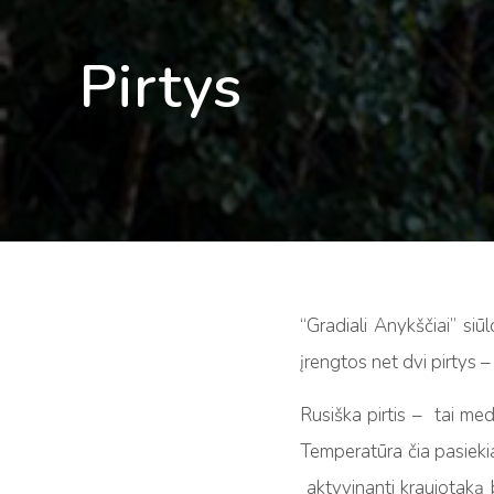
Pirtys
“Gradiali Anykščiai” siū
įrengtos net dvi pirtys – 
Rusiška pirtis – tai med
Temperatūra čia pasiekia
aktyvinanti kraujotaką 