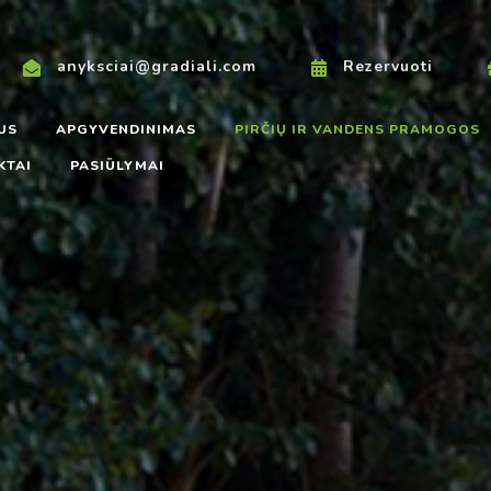
anyksciai@gradiali.com
Rezervuoti
US
APGYVENDINIMAS
PIRČIŲ IR VANDENS PRAMOGOS
KTAI
PASIŪLYMAI