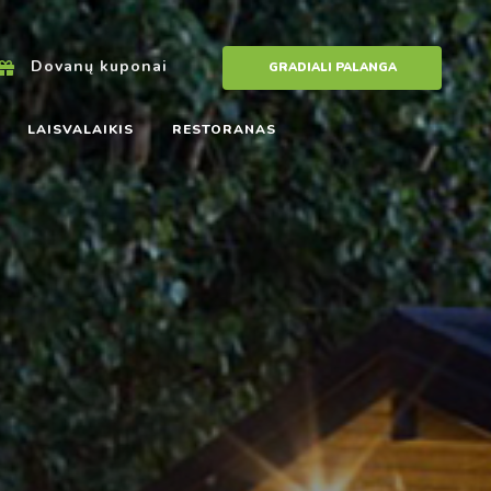
Dovanų kuponai
GRADIALI PALANGA
LAISVALAIKIS
RESTORANAS